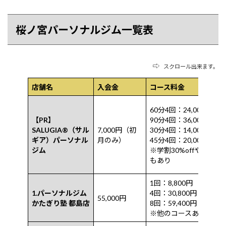
桜ノ宮パーソナルジム一覧表
⇨
スクロール出来ます。
店舗名
入会金
コース料金
60分4回：24,000円
【PR】
90分4回：36,000円
SALUGIA®︎（サル
7,000円（初
30分4回：14,000円
ギア）パーソナル
月のみ）
45分4回：20,000円
ジム
※学割30%offや他のコ
もあり
1回：8,800円
1.パーソナルジム
4回：30,800円
55,000円
かたぎり塾 都島店
8回：59,400円
※他のコースあり