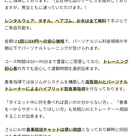
ますが、男女ともに通っていただけます。）
レンタルウェア、タオル、ヘアゴム、お水は全て無料
で手ぶらで
ご来店可能す。
金額は
1回3,000円〜の安心価格
で、パーソナルジム料金相場の半
額以下でパーソナルトレーニングが受けられます。
コース時間は30〜90分まで豊富にご用意しており、
トレーニング
初心者
の方でも安心して運動時間を選択出来ます。
食事指導では当ジムがシステムを構築した
高性能AIとパーソナル
トレーナーによるハイブリッド型食事指導
を行なっております。
「ダイエット中に何を食べれば良いのか分からない方」、「食事
を一からサポートしてほしい方」も気軽にAIとトレーナーへ相談
することが出来ます。
さらにAIの
食事相談チャットは使い放題
となっており瞬時に何回
でも食事相談が可能です。