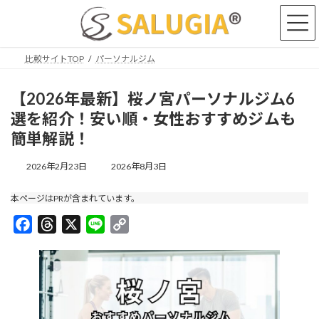
コ
ナ
ン
ビ
テ
ゲ
ン
ー
比較サイトTOP
パーソナルジム
ツ
シ
へ
ョ
ス
ン
【2026年最新】桜ノ宮パーソナルジム6
キ
に
選を紹介！安い順・女性おすすめジムも
ッ
移
簡単解説！
プ
動
最
2026年2月23日
2026年8月3日
終
更
本ページはPRが含まれています。
新
日
F
T
X
L
C
時
a
h
i
:
o
c
r
n
p
e
e
e
y
b
a
L
o
d
i