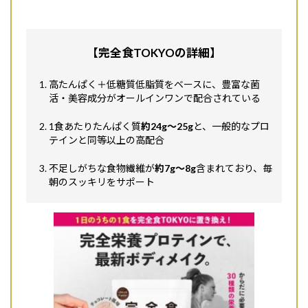
【完全食TOKYOの詳細】
高たんぱく＋低糖質低脂質をベースに、豊富な菌
活・美容成分がオールインワンで配合されている
1食あたりたんぱく質
約24g〜25g
と、一般的なプロ
テインと同等以上の高配合
不足しがちな食物繊維が
約7g〜8g
含まれており、毎
朝のスッキリをサポート