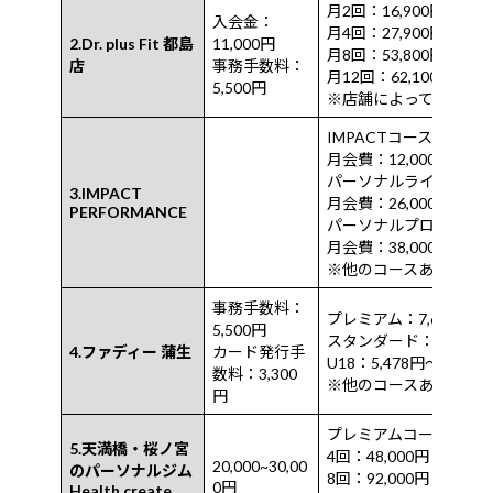
月2回：16,900円
入会金：
月4回：27,900円
2.Dr. plus Fit 都島
11,000円
月8回：53,800円
店
事務手数料：
月12回：62,100円
5,500円
※店舗によって変動あ
IMPACTコース
月会費：12,000円
パーソナルライトコー
3.IMPACT
月会費：26,000円
PERFORMANCE
パーソナルプロコース
月会費：38,000円
※他のコースあり
事務手数料：
プレミアム：7,678円〜
5,500円
スタンダード：8,778円
4.ファディー 蒲生
カード発行手
U18：5,478円〜
数料：3,300
※他のコースあり
円
プレミアムコース 50分
5.天満橋・桜ノ宮
4回：48,000円
20,000~30,00
のパーソナルジム
8回：92,000円
0円
Health create