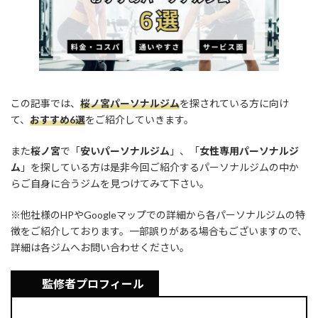
o
s
n
k
k
この記事では、
桜ノ宮パーソナルジム
を探されている方に向け
て、
おすすめ6選
をご紹介していきます。
また
桜ノ宮
で「
安いパーソナルジム
」、「
女性専用パーソナルジ
ム
」を探している方は是非今回ご紹介するパーソナルジムの中か
らご自身に合うジムを見つけてみて下さい。
※他社様のHPやGoogleマップでの詳細から各パーソナルジムの特
徴をご紹介しております。一部誤りがある場合もございますので、
詳細は各ジムへお問い合わせください。
監修者プロフィール