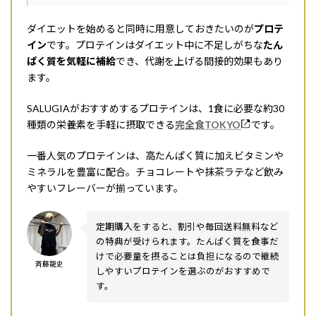
ダイエットを始めると同時に用意しておきたいのが
プロテ
イン
です。プロテインはダイエット中に不足しがちな
たん
ぱく質を気軽に補給
でき、代謝を上げる間接的効果もあり
ます。
SALUGIAがおすすめするプロテインは、1食に必要な約30
種類の栄養素を手軽に摂取できる
完全食TOKYO
です。
一番人気のプロテインは、高たんぱく質に加えビタミンや
ミネラルを豊富に配合。チョコレートや抹茶ラテなど飲み
やすいフレーバーが揃っています。
定期購入をすると、割引や毎回送料無料など
の特典が受けられます。たんぱく質を食事だ
けで必要量を摂ることは負担になるので継続
斉藤龍史
しやすいプロテインを選ぶのがおすすめで
す。