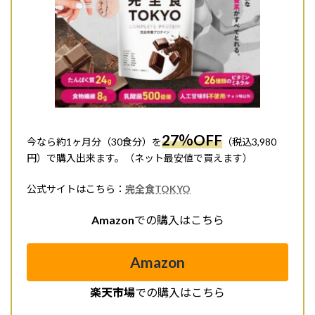
27％OFF
今なら約1ヶ月分（30食分）を
（税込3,980
円）で購入出来ます。（ネット最安値で買えます）
公式サイトはこちら：
完全食TOKYO
Amazon
での購入はこちら
Amazon
楽天市場
での購入はこちら