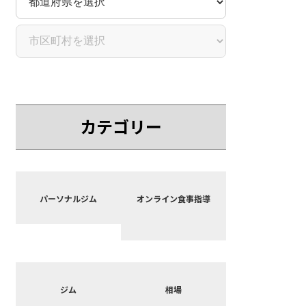
カテゴリー
カ
カ
バ
バ
パーソナルジム
オンライン食事指導
ー
ー
リ
リ
ン
ン
ク
ク
カ
カ
バ
バ
ジム
相場
ー
ー