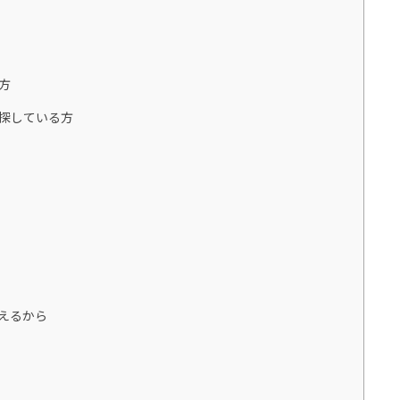
方
探している方
えるから