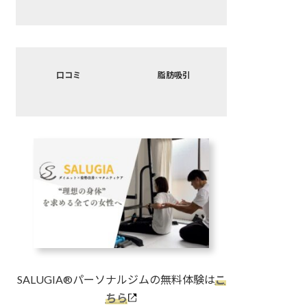
リ
リ
ン
ン
ク
ク
カ
カ
バ
バ
口コミ
脂肪吸引
ー
ー
リ
リ
ン
ン
ク
ク
SALUGIA®︎パーソナルジムの無料体験は
こ
ちら