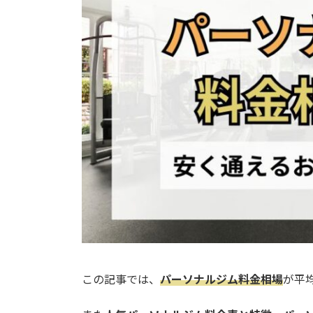
o
d
i
o
s
n
k
k
この記事では、
パーソナルジム料金相場
が平