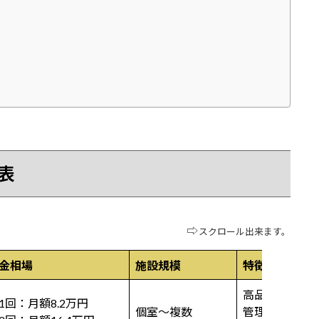
表
⇨
スクロール出来ます。
金相場
施設規模
特徴
高品質なパー
1回：月額8.2万円
個室〜複数
管理栄養士に