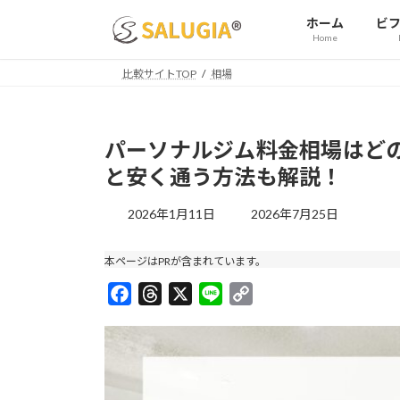
コ
ナ
ホーム
ビ
ン
ビ
Home
テ
ゲ
ン
ー
比較サイトTOP
相場
ツ
シ
へ
ョ
ス
ン
パーソナルジム料金相場はど
キ
に
と安く通う方法も解説！
ッ
移
プ
動
最
2026年1月11日
2026年7月25日
終
更
本ページはPRが含まれています。
新
日
F
T
X
L
C
時
a
h
i
o
:
c
r
n
p
e
e
e
y
b
a
L