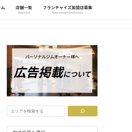
ーム
店舗一覧
フランチャイズ加盟店募集
Store list
Recruiting franchisees
カ
バ
パーソナルジムオーナー様へ
ー
広告掲載
リ
について
ン
ク