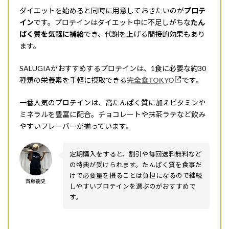
ダイエットを始めると同時に用意しておきたいのが
プロテ
イン
です。プロテインはダイエット中に不足しがちな
たん
ぱく質を気軽に補給
でき、代謝を上げる間接的効果もあり
ます。
SALUGIAがおすすめするプロテインは、1食に必要な約30
種類の栄養素を手軽に摂取できる
完全食TOKYO
です。
一番人気のプロテインは、高たんぱく質に加えビタミンや
ミネラルを豊富に配合。チョコレートや抹茶ラテなど飲み
やすいフレーバーが揃っています。
定期購入をすると、割引や毎回送料無料など
の特典が受けられます。たんぱく質を食事だ
けで必要量を摂ることは負担になるので継続
斉藤龍史
しやすいプロテインを選ぶのがおすすめで
す。