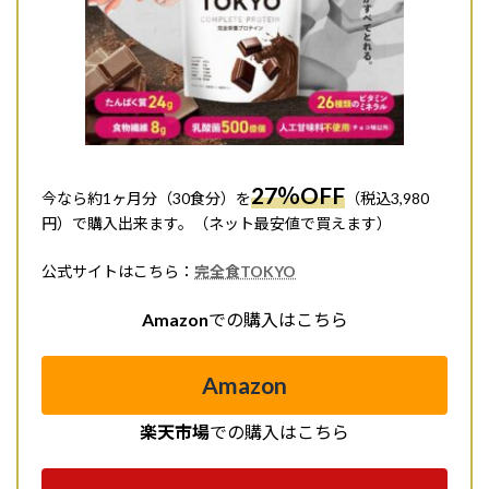
27％OFF
今なら約1ヶ月分（30食分）を
（税込3,980
円）で購入出来ます。（ネット最安値で買えます）
公式サイトはこちら：
完全食TOKYO
Amazon
での購入はこちら
Amazon
楽天市場
での購入はこちら