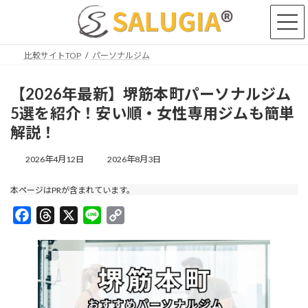
コ
ナ
ン
ビ
テ
ゲ
ン
ー
比較サイトTOP
パーソナルジム
ツ
シ
へ
ョ
ス
ン
【2026年最新】堺筋本町パーソナルジム
キ
に
5選を紹介！安い順・女性専用ジムも簡単
ッ
移
解説！
プ
動
最
2026年4月12日
2026年8月3日
終
更
本ページはPRが含まれています。
新
日
F
T
X
L
C
時
a
h
i
:
o
c
r
n
p
e
e
e
y
b
a
L
o
d
i