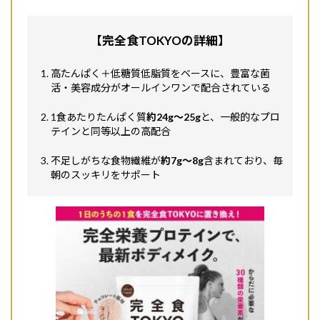
【完全食TOKYOの詳細】
高たんぱく＋低糖質低脂質をベースに、豊富な菌
活・美容成分がオールインワンで配合されている
1食あたりたんぱく質
約24g〜25g
と、一般的なプロ
テインと同等以上の高配合
不足しがちな食物繊維が
約7g〜8g
含まれており、毎
朝のスッキリをサポート