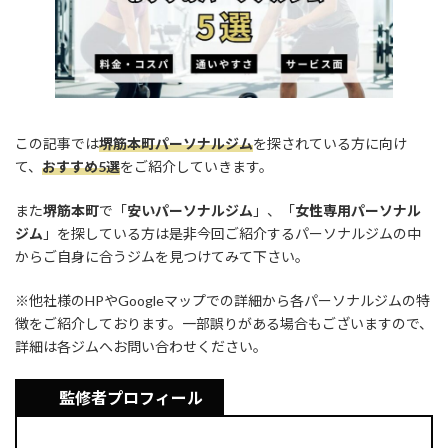
o
s
n
k
k
この記事では
堺筋本町パーソナルジム
を探されている方に向け
て、
おすすめ5選
をご紹介していきます。
また
堺筋本町
で「
安いパーソナルジム
」、「
女性専用パーソナル
ジム
」を探している方は是非今回ご紹介するパーソナルジムの中
からご自身に合うジムを見つけてみて下さい。
※他社様のHPやGoogleマップでの詳細から各パーソナルジムの特
徴をご紹介しております。一部誤りがある場合もございますので、
詳細は各ジムへお問い合わせください。
監修者プロフィール