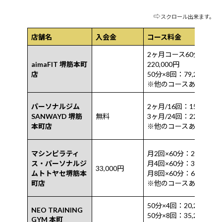
⇨
スクロール出来ます。
店舗名
入会金
コース料金
2ヶ月コース60分×16回
aimaFIT 堺筋本町
220,000円
店
50分×8回：79,200円
※他のコースあり
パーソナルジム
2ヶ月/16回：158,400円
SANWAYD 堺筋
無料
3ヶ月/24回：228,000円
本町店
※他のコースあり
マシンピラティ
月2回×60分：22,000円
ス・パーソナルジ
月4回×60分：39,800円
33,000円
ムトトヤセ堺筋本
月8回×60分：69,800円
町店
※他のコースあり
50分×4回：20,240円
NEO TRAINING
50分×8回：35,200円
GYM 本町