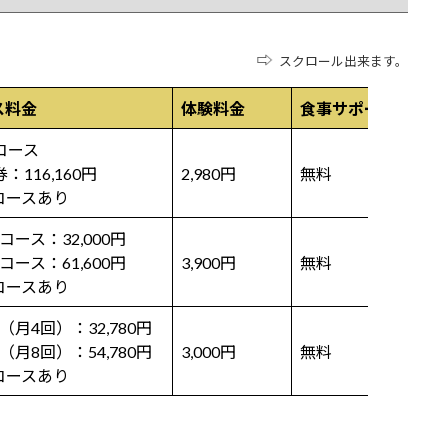
⇨
スクロール出来ます。
ス料金
体験料金
食事サポート
特
コース
柏
券：116,160円
2,980円
無料
指
コースあり
コース：32,000円
姿
コース：61,600円
3,900円
無料
室
コースあり
（月4回）：32,780円
「
（月8回）：54,780円
3,000円
無料
バ
コースあり