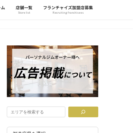
ーム
店舗一覧
フランチャイズ加盟店募集
Store list
Recruiting franchisees
カ
バ
パーソナルジムオーナー様へ
ー
広告掲載
リ
について
ン
ク