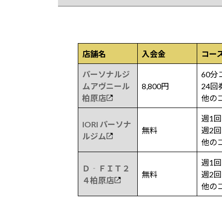
店舗名
入会金
コー
パーソナルジ
60分
ムアヴニール
8,800円
24回
柏原店
他の
週1回
IORI パーソナ
無料
週2回
ルジム
他の
週1回
Ｄ‐ＦＩＴ２
無料
週2回
４柏原店
他の