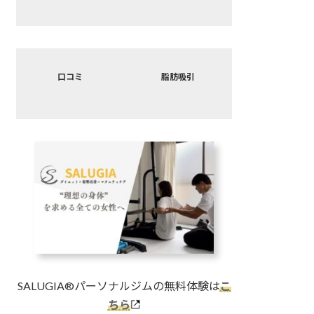
リ
リ
ン
ン
ク
ク
カ
カ
バ
バ
口コミ
脂肪吸引
ー
ー
リ
リ
ン
ン
ク
ク
SALUGIA®︎パーソナルジムの無料体験は
こ
ちら