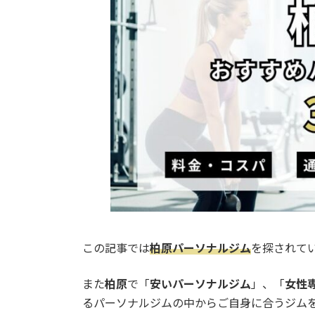
o
d
i
o
s
n
k
k
この記事では
柏原パーソナルジム
を探されて
また
柏原
で「
安いパーソナルジム
」、「
女性
るパーソナルジムの中からご自身に合うジム