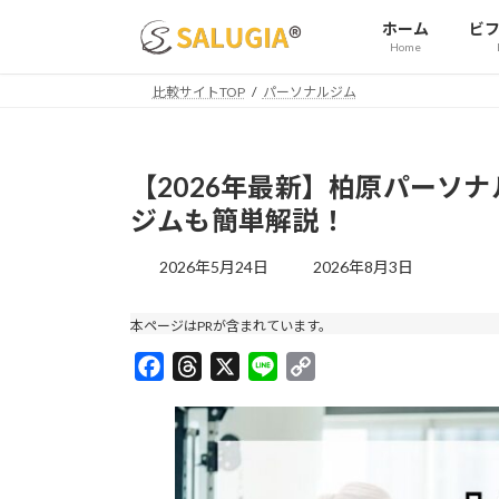
コ
ナ
ホーム
ビ
ン
ビ
Home
テ
ゲ
ン
ー
比較サイトTOP
パーソナルジム
ツ
シ
へ
ョ
ス
ン
【2026年最新】柏原パーソ
キ
に
ジムも簡単解説！
ッ
移
プ
動
最
2026年5月24日
2026年8月3日
終
更
本ページはPRが含まれています。
新
日
F
T
X
L
C
時
a
h
i
o
:
c
r
n
p
e
e
e
y
b
a
L