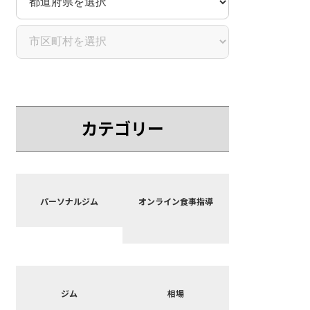
カテゴリー
カ
カ
バ
バ
パーソナルジム
オンライン食事指導
ー
ー
リ
リ
ン
ン
ク
ク
カ
カ
バ
バ
ジム
相場
ー
ー