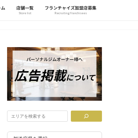
ーム
店舗一覧
フランチャイズ加盟店募集
Store list
Recruiting franchisees
カ
バ
パーソナルジムオーナー様へ
ー
広告掲載
リ
について
ン
ク