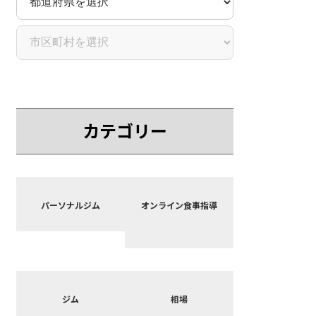
カテゴリー
カ
カ
バ
バ
パーソナルジム
オンライン食事指導
ー
ー
リ
リ
ン
ン
ク
ク
カ
カ
バ
バ
ジム
相場
ー
ー