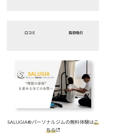
リ
リ
ン
ン
ク
ク
カ
カ
バ
バ
口コミ
脂肪吸引
ー
ー
リ
リ
ン
ン
ク
ク
SALUGIA®︎パーソナルジムの無料体験は
こ
ちら