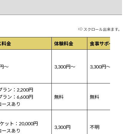
⇨
スクロール出来ます。
ス料金
体験料金
食事サポート
特
「
0円〜
3,300円〜
3,300円〜
し
ル
プラン：2,200円
国
プラン：6,600円
無料
無料
指
コースあり
ケット：20,000円
2
3,300円
不明
コースあり
せ