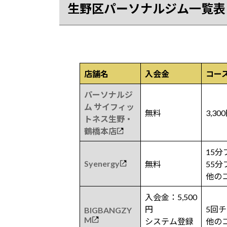
生野区パーソナルジム一覧表
店舗名
入会金
コー
パーソナルジ
ム サイフィッ
無料
3,30
トネス生野・
鶴橋本店
15分
Syenergy
無料
55分
他の
入会金：5,500
円
5回チ
BIGBANGZY
M
システム登録
他の