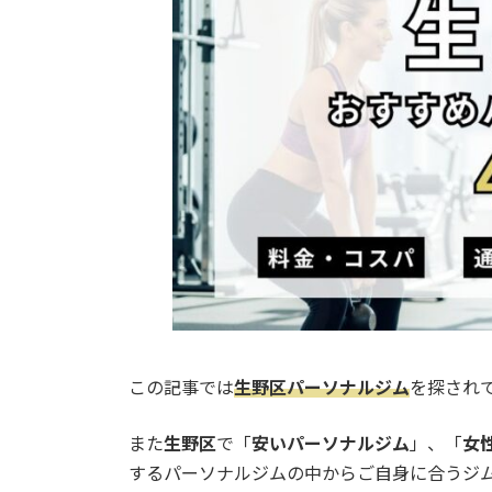
o
d
i
o
s
n
k
k
この記事では
生野区パーソナルジム
を探され
また
生野区
で「
安いパーソナルジム
」、「
女
するパーソナルジムの中からご自身に合うジ