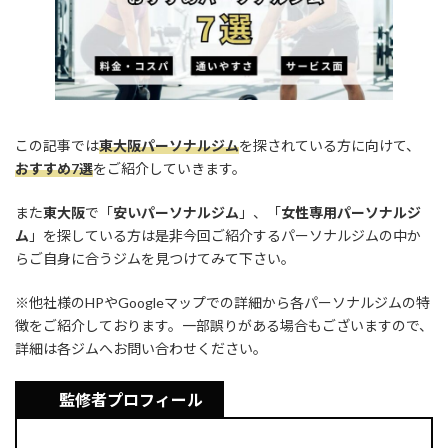
o
s
n
k
k
この記事では
東大阪パーソナルジム
を探されている方に向けて、
おすすめ7選
をご紹介していきます。
また
東大阪
で「
安いパーソナルジム
」、「
女性専用パーソナルジ
ム
」を探している方は是非今回ご紹介するパーソナルジムの中か
らご自身に合うジムを見つけてみて下さい。
※他社様のHPやGoogleマップでの詳細から各パーソナルジムの特
徴をご紹介しております。一部誤りがある場合もございますので、
詳細は各ジムへお問い合わせください。
監修者プロフィール