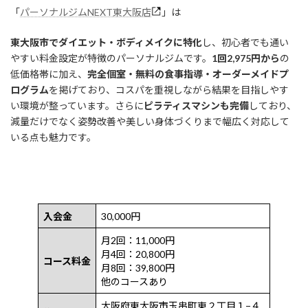
「
パーソナルジムNEXT東大阪店
」は
東大阪市でダイエット・ボディメイクに特化
し、初心者でも通い
やすい料金設定が特徴のパーソナルジムです。
1回2,975円から
の
低価格帯に加え、
完全個室・無料の食事指導・オーダーメイドプ
ログラム
を掲げており、コスパを重視しながら結果を目指しやす
い環境が整っています。さらに
ピラティスマシンも完備
しており、
減量だけでなく姿勢改善や美しい身体づくりまで幅広く対応して
いる点も魅力です。
入会金
30,000円
月2回：11,000円
月4回：20,800円
コース料金
月8回：39,800円
他のコースあり
大阪府東大阪市玉串町東２丁目１−４