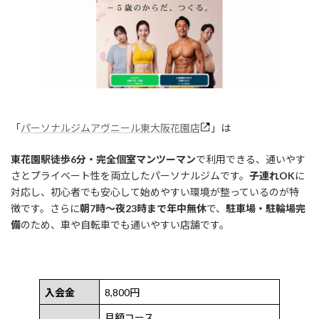
「
パーソナルジムアヴニール東大阪花園店
」は
東花園駅徒歩6分・完全個室マンツーマン
で利用できる、通いやす
さとプライベート性を両立したパーソナルジムです。
子連れOK
に
対応し、初心者でも安心して始めやすい環境が整っているのが特
徴です。さらに
朝7時〜夜23時まで年中無休
で、
駐車場・駐輪場完
備
のため、車や自転車でも通いやすい店舗です。
入会金
8,800円
月額コース