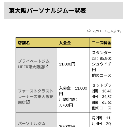
東大阪パーソナルジム一覧表
⇨
スクロール出来ます。
店舗名
入会金
コース料金
スタンダードコース
回：85,800円
プライベートジム
11,000円
シュウイチコース8回：
HPER東大阪店
円
他のコースあり
セットプラン
入会金：11,000
ファーストクラスト
2回：18,400円
円
レーナーズ東大阪花
4回：34,800円
月額定額：
園店
8回：65,600円
7,700円
他のコースあり
月2回：11,000円
パーソナルジム
月4回：20,800円
30,000円