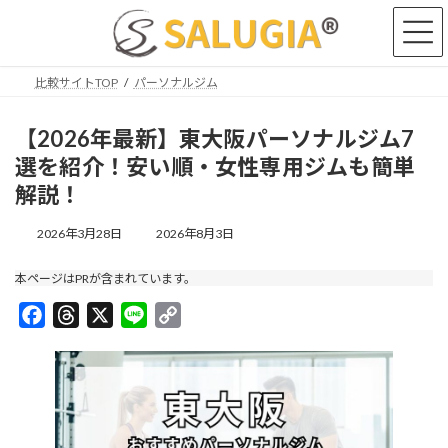
コ
ナ
ン
ビ
テ
ゲ
ン
ー
比較サイトTOP
パーソナルジム
ツ
シ
へ
ョ
ス
ン
【2026年最新】東大阪パーソナルジム7
キ
に
選を紹介！安い順・女性専用ジムも簡単
ッ
移
解説！
プ
動
最
2026年3月28日
2026年8月3日
終
更
本ページはPRが含まれています。
新
日
F
T
X
L
C
時
a
h
i
:
o
c
r
n
p
e
e
e
y
b
a
L
o
d
i