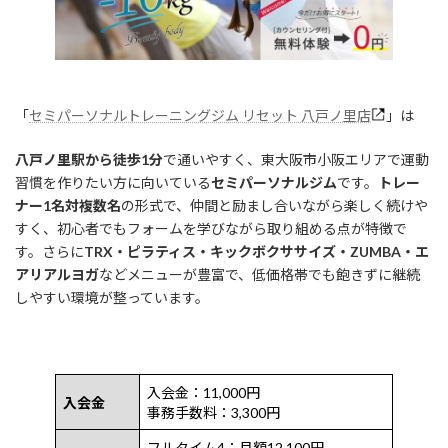
「
セミパーソナルトレーニングジム リセット 八戸ノ里店
」は
八戸ノ里駅から徒歩1分
で通いやすく、東大阪市小阪エリアで運動
習慣を作りたい方に向いている
セミパーソナルジム
です。
トレー
ナー1名対複数名
の形式で、仲間と励まし合いながら楽しく続けや
すく、初心者でもフォームを学びながら取り組める点が特徴で
す。さらに
TRX・ピラティス・キックボクササイズ・ZUMBA・エ
アリアルヨガ
などメニューが豊富で、低価格帯でも飽きずに継続
しやすい環境が整っています。
入会金：11,000円
入会金
事務手数料：3,300円
フルタイム4：月額12,100円