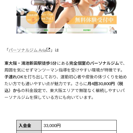
「
パーソナルジム Aria
」は
東大阪・鴻池新田駅徒歩5分
にある
完全個室のパーソナルジム
で、
周囲を気にせずマンツーマン指導を受けやすい環境が特徴です。
子連れOK
を打ち出しており、運動初心者や産後の体づくりを始め
たい方でも通いやすい点が魅力です。さらに
月4回30,800円（税
込）から
の料金設定で、東大阪エリアで無理なく継続しやすいパ
ーソナルジムを探している方にも向いています。
入会金
33,000円