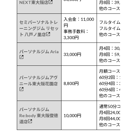
NEXT東大阪店
月8回：39,800円
他のコースあり
入会金：11,000
セミパーソナルトレ
フルタイム4：月額12
円
ーニングジム リセッ
フルタイム6：17,6
事務手数料：
ト 八戸ノ里店
他のコースあり
3,300円
月4回：30,800円
パーソナルジム Aria
33,000円
月8回：59,400円
他のコースあり
月額コース
60分2回：18,040円
パーソナルジムアヴ
8,800円
60分4回：35,200円
ニール東大阪花園店
60分6回：46,110円
他のコースあり
通常50分コース
パーソナルジム
月4回24,000円
Re:body 東大阪俊徳
10,000円
月8回44,000円
道店
他のコースあり