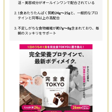
活・美容成分がオールインワンで配合されている
1食あたりたんぱく質
約24g〜25g
と、一般的なプロ
テインと同等以上の高配合
不足しがちな食物繊維が
約7g〜8g
含まれており、毎
朝のスッキリをサポート