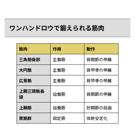
ワンハンドロウで鍛えられる筋肉
筋肉
作用
動作
三角筋後部
主働筋
肩関節の伸展
大円筋
主働筋
肩甲骨の伸展
広背筋
主働筋
肩甲骨の伸展
上腕三頭筋長
協働筋
肩関節の伸展
頭
上腕筋
協働筋
肘関節の屈曲
背筋群
固定筋
体幹安定化