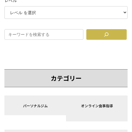
レベル
カテゴリー
カ
カ
バ
バ
パーソナルジム
オンライン食事指導
ー
ー
リ
リ
ン
ン
ク
ク