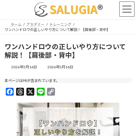
コ
ナ
ン
ビ
テ
ゲ
ン
ー
ホーム
アカデミー
トレーニング
ツ
シ
ワンハンドロウの正しいやり方について解説！【肩後部・背中】
へ
ョ
ス
ン
ワンハンドロウの正しいやり方について
キ
に
ッ
移
解説！【肩後部・背中】
プ
動
最
2026年5月16日
2026年5月16日
終
更
本ページはPRが含まれています。
新
日
F
T
X
L
C
時
a
h
i
:
o
c
r
n
p
e
e
e
y
b
a
L
o
d
i