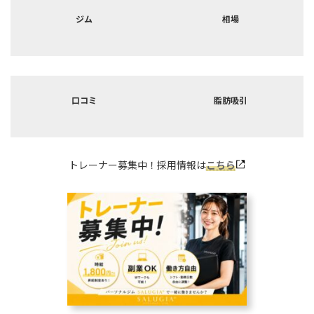
カ
カ
バ
バ
ジム
相場
ー
ー
リ
リ
ン
ン
ク
ク
カ
カ
バ
バ
口コミ
脂肪吸引
ー
ー
リ
リ
ン
ン
ク
ク
トレーナー募集中！採用情報は
こちら