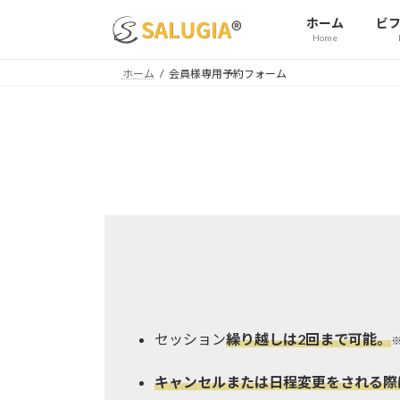
コ
ナ
ホーム
ビ
ン
ビ
Home
テ
ゲ
ン
ー
ホーム
会員様専用予約フォーム
ツ
シ
へ
ョ
ス
ン
キ
に
ッ
移
プ
動
セッション
繰り越しは2回まで可能。
キャンセルまたは日程変更をされる際は