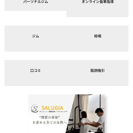
パーソナルジム
オンライン食事指導
ー
ー
リ
リ
ン
ン
ク
ク
カ
カ
バ
バ
ジム
相場
ー
ー
リ
リ
ン
ン
ク
ク
カ
カ
バ
バ
口コミ
脂肪吸引
ー
ー
リ
リ
ン
ン
ク
ク