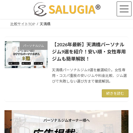
コ
ナ
ン
ビ
テ
ゲ
ン
ー
比較サイトTOP
天満橋
ツ
シ
へ
ョ
ス
ン
【2026年最新】天満橋パーソナル
キ
に
パーソナルジム
ッ
移
ジム9選を紹介！安い順・女性専用
プ
動
ジムも簡単解説！
天満橋パーソナルジム9選を厳選紹介。女性専
用・コスパ重視の安いジムや料金比較、ジム選
びで失敗しない選び方まで徹底解説。
続きを読む
カ
バ
パーソナルジムオーナー様へ
ー
リ