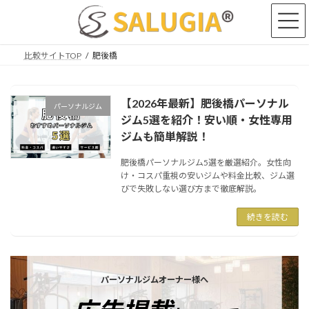
コ
ナ
ン
ビ
テ
ゲ
ン
ー
比較サイトTOP
肥後橋
ツ
シ
へ
ョ
ス
ン
【2026年最新】肥後橋パーソナル
キ
に
パーソナルジム
ッ
移
ジム5選を紹介！安い順・女性専用
プ
動
ジムも簡単解説！
肥後橋パーソナルジム5選を厳選紹介。女性向
け・コスパ重視の安いジムや料金比較、ジム選
びで失敗しない選び方まで徹底解説。
続きを読む
カ
バ
パーソナルジムオーナー様へ
ー
リ