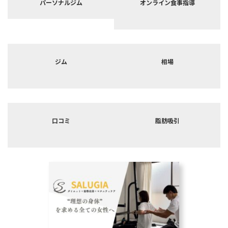
パーソナルジム
オンライン食事指導
ー
ー
リ
リ
ン
ン
ク
ク
カ
カ
バ
バ
ジム
相場
ー
ー
リ
リ
ン
ン
ク
ク
カ
カ
バ
バ
口コミ
脂肪吸引
ー
ー
リ
リ
ン
ン
ク
ク