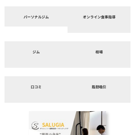
カ
カ
バ
バ
パーソナルジム
オンライン食事指導
ー
ー
リ
リ
ン
ン
ク
ク
カ
カ
バ
バ
ジム
相場
ー
ー
リ
リ
ン
ン
ク
ク
カ
カ
バ
バ
口コミ
脂肪吸引
ー
ー
リ
リ
ン
ン
ク
ク