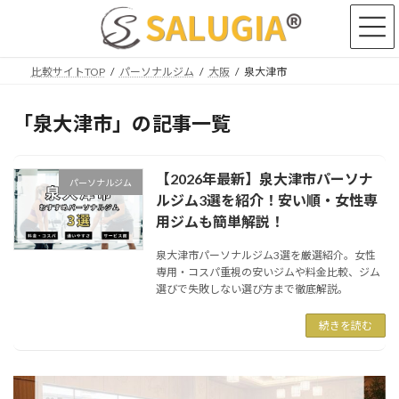
コ
ナ
ン
ビ
テ
ゲ
ン
ー
比較サイトTOP
パーソナルジム
大阪
泉大津市
ツ
シ
へ
ョ
ス
ン
「泉大津市」の記事一覧
キ
に
ッ
移
プ
動
【2026年最新】泉大津市パーソナ
パーソナルジム
ルジム3選を紹介！安い順・女性専
用ジムも簡単解説！
泉大津市パーソナルジム3選を厳選紹介。女性
専用・コスパ重視の安いジムや料金比較、ジム
選びで失敗しない選び方まで徹底解説。
続きを読む
カ