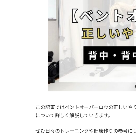
o
d
i
o
s
n
k
k
この記事ではベントオーバーロウの正しいや
について詳しく解説していきます。
ぜひ日々のトレーニングや健康作りの参考に