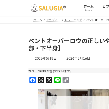
コ
ナ
ホーム
ビ
ン
ビ
Home
テ
ゲ
ン
ー
ホーム
アカデミー
トレーニング
ベントオーバー
ツ
シ
へ
ョ
ス
ン
ベントオーバーロウの正しい
キ
に
部・下半身】
ッ
移
プ
動
最
2026年5月8日
2026年5月16日
終
更
本ページはPRが含まれています。
新
日
F
T
X
L
C
時
a
h
i
o
:
c
r
n
p
e
e
e
y
b
a
L