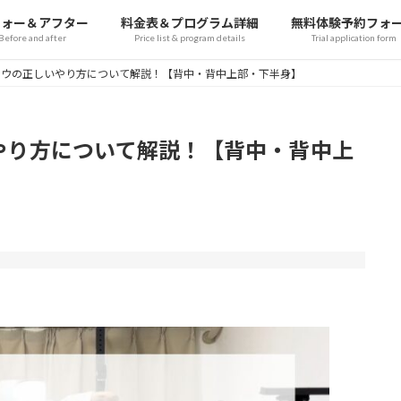
フォー＆アフター
料金表＆プログラム詳細
無料体験予約フォ
Before and after
Price list & program details
Trial application form
ロウの正しいやり方について解説！【背中・背中上部・下半身】
やり方について解説！【背中・背中上