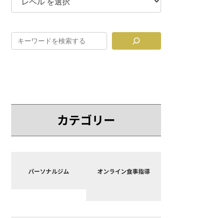
カテゴリー
カ
カ
バ
バ
パーソナルジム
オンライン食事指導
ー
ー
リ
リ
ン
ン
ク
ク