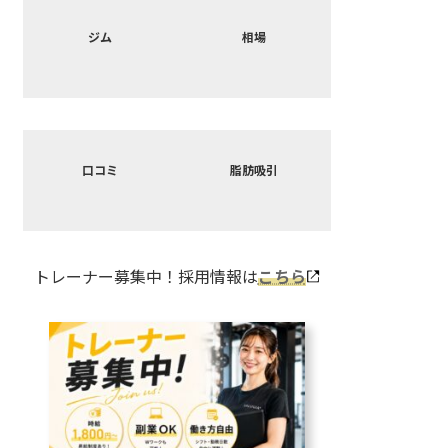
カ
カ
バ
バ
ジム
相場
ー
ー
リ
リ
ン
ン
ク
ク
カ
カ
バ
バ
口コミ
脂肪吸引
ー
ー
リ
リ
ン
ン
ク
ク
トレーナー募集中！採用情報は
こちら