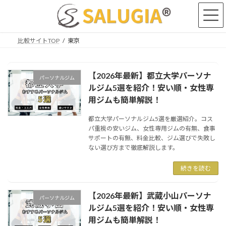
コ
ナ
ン
ビ
テ
ゲ
ン
ー
比較サイトTOP
東京
ツ
シ
へ
ョ
ス
ン
【2026年最新】都立大学パーソナ
キ
に
パーソナルジム
ッ
移
ルジム5選を紹介！安い順・女性専
プ
動
用ジムも簡単解説！
都立大学パーソナルジム5選を厳選紹介。コス
パ重視の安いジム、女性専用ジムの有無、食事
サポートの有無、料金比較、ジム選びで失敗し
ない選び方まで徹底解説します。
続きを読む
【2026年最新】武蔵小山パーソナ
パーソナルジム
ルジム5選を紹介！安い順・女性専
用ジムも簡単解説！