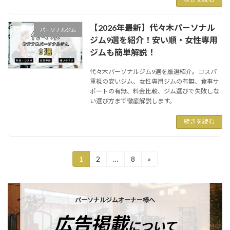
【2026年最新】代々木パーソナル
パーソナルジム
ジム9選を紹介！安い順・女性専用
ジムも簡単解説！
代々木パーソナルジム9選を厳選紹介。コスパ
重視の安いジム、女性専用ジムの有無、食事サ
ポートの有無、料金比較、ジム選びで失敗しな
い選び方まで徹底解説します。
続きを読む
1
2
…
8
»
固
固
固
定
定
定
ペ
ペ
ペ
カ
ー
ー
ー
投
バ
ジ
ジ
ジ
パーソナルジムオーナー様へ
稿
ー
広告掲載
リ
について
の
ン