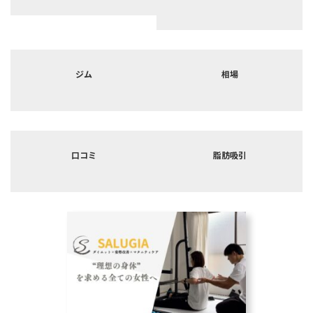
ー
ー
リ
リ
ン
ン
ク
ク
カ
カ
バ
バ
ジム
相場
ー
ー
リ
リ
ン
ン
ク
ク
カ
カ
バ
バ
口コミ
脂肪吸引
ー
ー
リ
リ
ン
ン
ク
ク